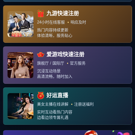
田径赛事
常见运动损伤防护与康复
钻石联赛
关于我们
其他
2025年09月14日
星空体育官网-包含凯恩重返赛场，重返赛
场首场状态出色，巴塞罗那观众沸腾！再
创辉煌时刻的词条
假如首场双打意外失利，或是
星空体育官网
在单打比赛中，
由于状态慢热，导致局分落后，这将极有可能左右一场比赛的
星
空体育app
走势所以，貌似中国代表团夺冠最稳的乒乓球，也不
能掉以轻心，以防因此规则的改变，而意外丢冠情况的产生二是
xingkong sports
国家乒乓球队举行出征奥运前的最后一次热身赛