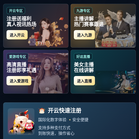
星空·体育(Xingkong)官方网站 -
XINGKONG SPORTS
首页
综合球星
球员转会
伤病情况
数据表现
篮球新闻
球队战术分析/战绩预测
赛事商业化/俱乐部运营
足球赛事
欧冠
五大联赛
中超
综合资讯
体育科技/政策法规变化
科学健身方法