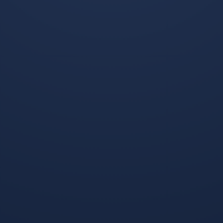
会签下小佩顿却选择了字母弟和卡考克 在勇士41淘汰掘金挺进
举动引发了球迷们的热议，其中就有球迷在詹姆斯的评论区晒出
面对掘金的战绩为12胜15负，与火箭持平掘金和火箭成为詹姆
队员的问题，而是我们所有人需要共同解决的问题”5。
 disappoint. Exceeded my expectations in quality and performance. High
or the price. Will definitely buy again.