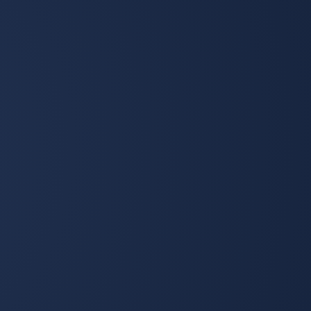
，尽管湖人取得了胜利，但詹姆斯在比赛中的表现却引发了一些关
掘金队，但季前赛的结果并不计入赛季胜率，更多是作为球队观察阵
等。
穆雷的投篮也未能命中，但时间仅剩4秒詹姆斯的最后一次出手依
。
攻时，詹姆斯没有伸出援手，导致球队在防守端出现漏洞，这也
他在。
刻连续命中两记三分球，带领掘金打出一波101的攻势，彻底锁定