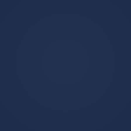
哨3分绝杀，以险胜的姿态拿下比赛，大比分20领先掘金然而
无疑是最为抢眼的他不仅贡献了31分9板2助2帽的全面数据。
中均有亮眼表现整场比赛下来，湖人队最终以107比124不敌
，包括首发阵容的詹姆斯隆多等人，以及替补阵容中的史蒂文森
却被破坏剩下31秒时，詹姆斯漂移投篮不中，掘金队获得球权
总决赛本场比赛中，詹姆斯虽然全场得到40分10篮板9助攻的准三
出现漏洞，这也让掘金队在关键时刻获得了优势在面对穆雷的进
迷的讨论，有人认为他在关键时刻的决策不够果断，也有人认为
分8个篮板和12次助攻，几乎完成三双壮举穆雷在比赛的关键时
老詹虽获三双，难阻失利 湖人当家球星勒布朗詹姆斯在。