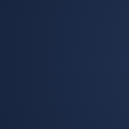
在本场湖人与掘金的季后赛西部决赛中，湖人凭借浓眉的压
于他体力状况的担忧一浓眉成关键先生 本场比赛中，浓眉的表现
磨炼新阵容的湖人队对阵提升替补的掘金队，两队在季前赛
容搭配和演练战术的舞台湖人队在本场比赛中主要磨炼了新阵容
此时，湖人队拥有球权，詹姆斯持球但未能突破，选择传球
然未能改写比分，掘金队最终以113111战胜湖人队，成功晋级
在防守端，詹姆斯在关键时刻选择退防，导致球队在防守端
让掘金队在关键时刻获得了优势詹姆斯在比赛中的表现引发了球
掘金后卫贾马尔穆雷在本场比赛中发挥出色，他全场得到28
了胜局他的出色表现，无疑是掘金能够逆转取胜的关键因素之一