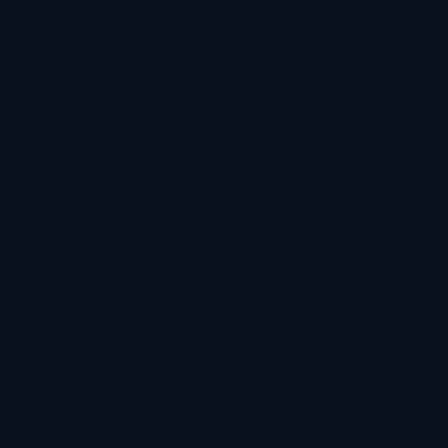
正是他的这脚时速188KM的任意球，帮助当时的巴萨拿
51粒进球，这样的效率即便是前锋也足以令人侧目。
挂靴之后的科曼，理所当然地拿起了教鞭，但是他的第一
想当年，科曼曾是希丁克在荷兰国家队的助教。多年之后，
离开巴萨之后，科曼得到了第一份主教练的合同，他起步
就是这样一支“屌丝级”球队，在科曼的治理下，居然杀