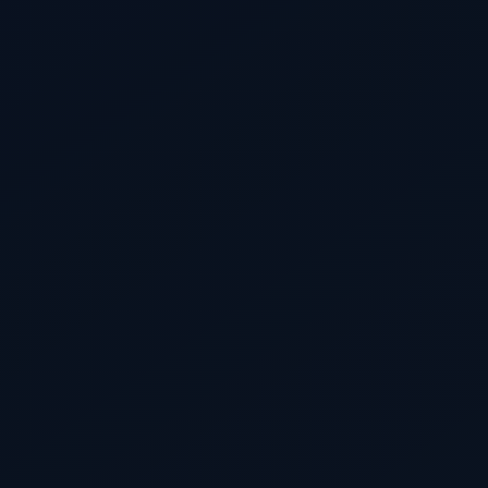
，单单是在埃因霍温效力的3年时间里，他就在94场比赛中斩获
来到巴萨，师从范加尔。
掌切尔西。
。