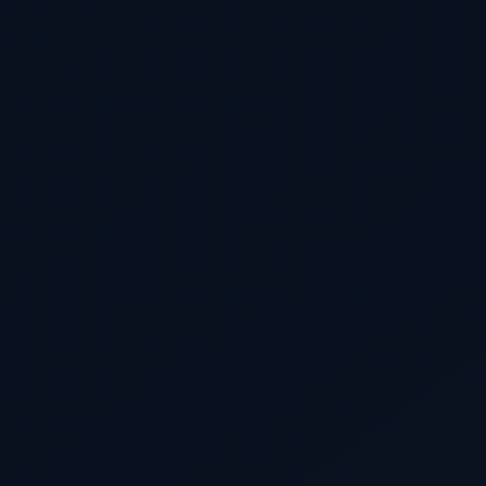
，与对手交换了球衣的科曼接受记者采访。20年后，求贤若渴的
0小胜斯托克城、客场3：0大胜颓废的桑德兰、主场3：1取胜
史上的最佳。
两负，仅仅拿到了两分。好在，在第10轮联赛中，他们终于在