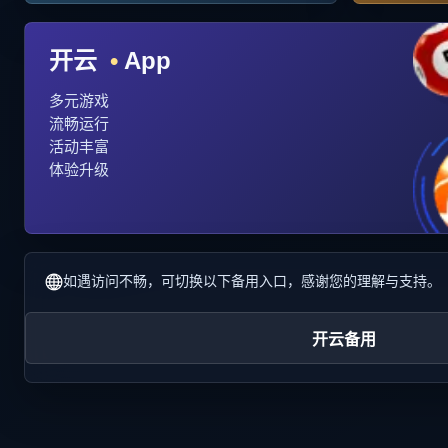
钻石联赛
关于我们
其他
2025年11月29日
星空体育官网-包含清晨埃因霍温战术微
在英超乃至欧洲足坛的
星空体育官网
教练席上，这是一
身为球员时，他算得上是名满江湖，尤其是老资格的橙衣
1988年，荷兰队曾问鼎欧洲杯，站在后排的几位大佬足以