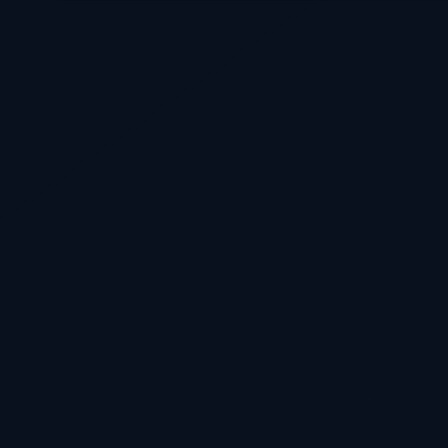
1993年的巴萨阵容，熟悉的罗纳德·科曼和瓜迪奥拉。
教练生涯中，他与曼联现任主帅穆里尼奥曾为同窗，那个
即便是现在效力曼联的伊布，当初也是在他的调教下，
现如今，瓜迪奥拉和穆里尼奥的一举一动都会成为英超迷