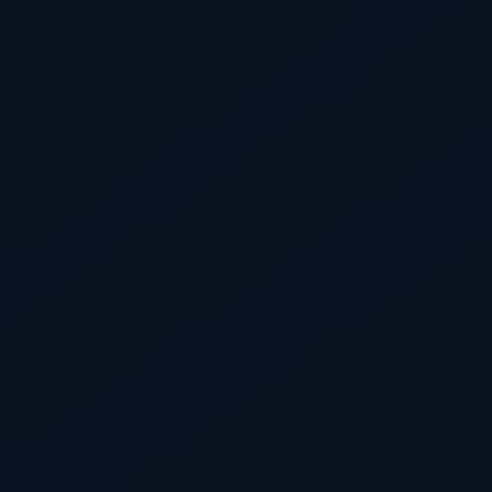
拉纳、洛夫伦和兰伯特已然奔赴安菲尔德，卢克·肖也高价投
特人挖来了英格兰国门福斯特，从赫尔城收编了肖恩·朗，还从