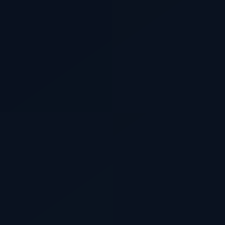
活了曾被前任按在替补席上的伊布拉希莫维奇。这之后，在巴萨
疯了一样，他对范加尔非常愤怒。范加尔的话，让科曼觉得自己