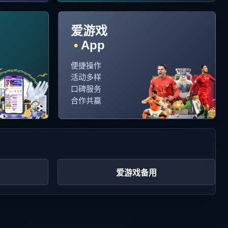
明显提升的词条
荷兰三剑客，俱乐部中瓜迪奥拉曾是他的小弟。
、埃尔文·科曼(罗纳德·科曼的哥哥)、路德·古利特。