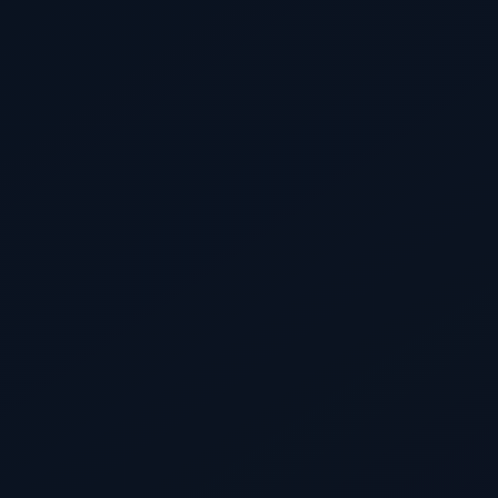
作者:xjunn | 分类:田径赛事 | 浏览:317 | 评论:2
评论列表:
郭娜昊
发布于 2025-03-16 07:34:46
回复该评论
性价比很高，用了一段时间没有任何问题，点赞！ 这个产
品真的太棒了，用起来非常顺手，强烈推荐给大家！
程敏雄
发布于 2025-05-24 09:00:22
回复该评论
质量超出预期，非常值得购买，下次还会再来。 已经多次
购买了，一如既往的好，值得信赖的商家。
发表评论:
名称(*)
邮箱
网址
正文(*)