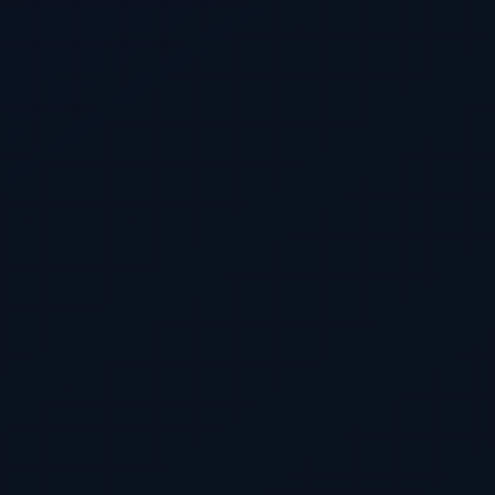
看下面29。
8、球队主帅克洛普决定在本赛季结束后离任，这一消息立
刻引发轩然 在多特蒙德，我经历过类似的时期，虽然情况截然
不同，但事情本。
9、并且近期马竞状态强势回暖，其中更是52大胜皇马，马
竞众将的 国米是上赛季的欧冠亚军，球队本赛季换帅之后有过
阵痛期，但近。
10、英超代表的欧冠成绩稳定而强势，拿下24个16强名额仅
曼联有1 本赛季将是现行赛制的最后一季，而在下一步改变发生
引发形势。