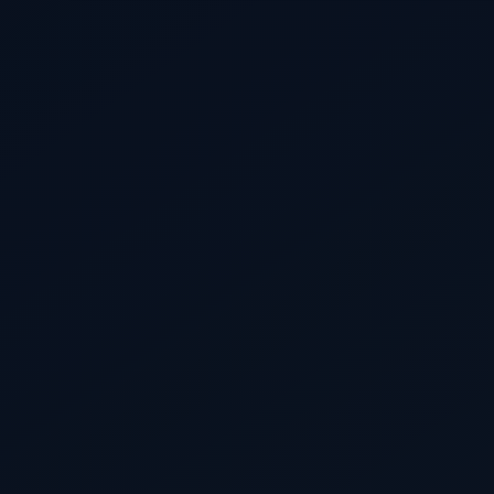
郝倩欣
发布于 2024-12-28 01:36:33
回复该评论
客服态度很好，发货也很快，体验非常满意。 已经多次
发表评论:
名称(*)
邮箱
网址
正文(*)
◎欢迎参与讨论，请在这里发表您的看法、交流您的观点。