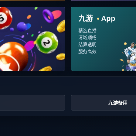
临场应变，NBA常规赛今晨刷纪录，目标明
上连 好多比赛都是
星空体育app
临场确定好出方向都有实时推送！
recommend! Exceeded my expectations in quality and performance. Hi