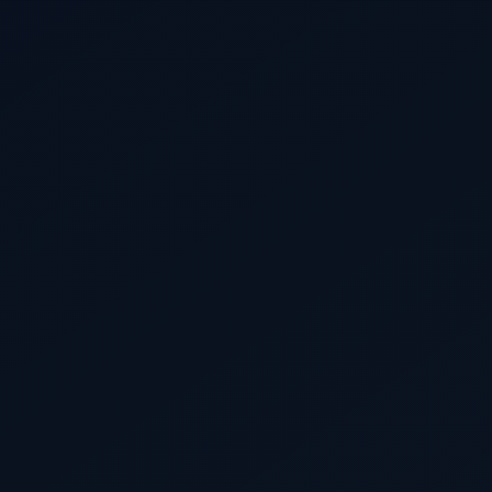
购买了，一如既往的好，值得信赖的商家。