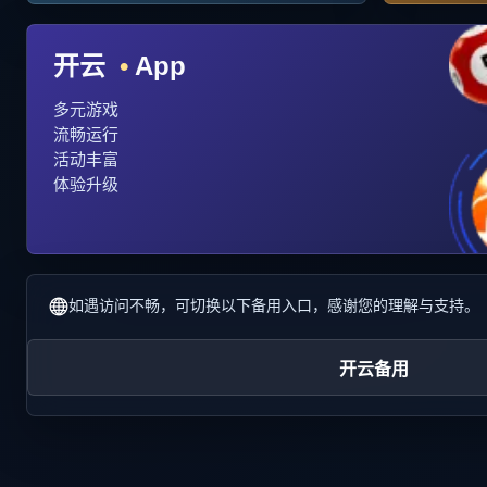
钻石联赛
关于我们
其他
2025年12月27日
星空体育app-加时末段深圳男篮备战N
1、然而，最终17岁的科比决定直接进入NBA，成为NBA
2、随着体能消耗加剧和战术针对性提升，比赛末段的表现
3、外援方面续约斯托克斯，签下前NBA勇士队冠军后卫
4、但去年FIBA修改了规则，令其和NBA规则类似第四
5、波兰男篮仅有一名NBA球员，是
星空体育app
今年在第9
6、分享4连中，上一场分享太阳赢指自由人，虽然被拖入加时