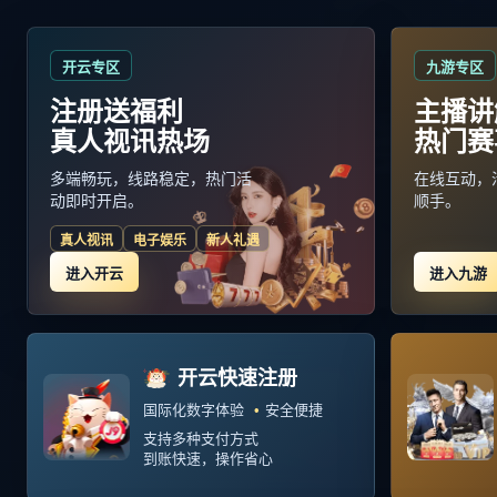
星空·体育(Xingkong)官方网站 -
首页
综合球星
球员转会
伤病情况
数据表现
篮球新闻
球队战术分析/战绩预测
赛事商业化/俱乐部运营
足球赛事
欧冠
五大联赛
中超
综合资讯
体育科技/政策法规变化
科学健身方法
田径赛事
常见运动损伤防护与康复