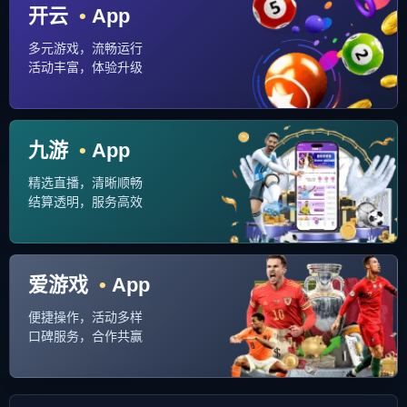
归。
2、CBA春风吹，战鼓擂，CBA季后赛首轮将于北京时间2
月24日晚打响，各路诸侯已经擦亮刺刀静待开战从此时起，各队
将开始针对某。
作者:xjunn | 分类:欧冠 | 浏览:332 | 评论:3
评论列表:
郑燕成
发布于 2024-12-17 19:15:38
回复该评论
已经多次购买了，一如既往的好，值得信赖的商家。 质量
超出预期，非常值得购买，下次还会再来。
李倩欣
发布于 2024-11-08 23:45:01
回复该评论